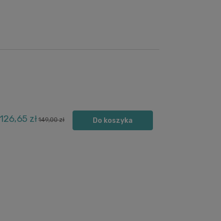
126,65 zł
149,00 zł
Do koszyka