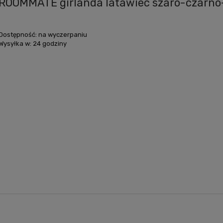
ROOMMATE girlanda latawiec szaro-czarno
Dostępność:
na wyczerpaniu
Wysyłka w:
24 godziny