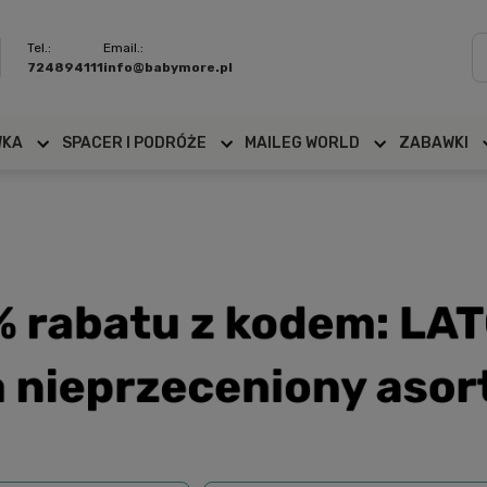
Tel.:
Email.:
724894111
info@babymore.pl
WKA
SPACER I PODRÓŻE
MAILEG WORLD
ZABAWKI