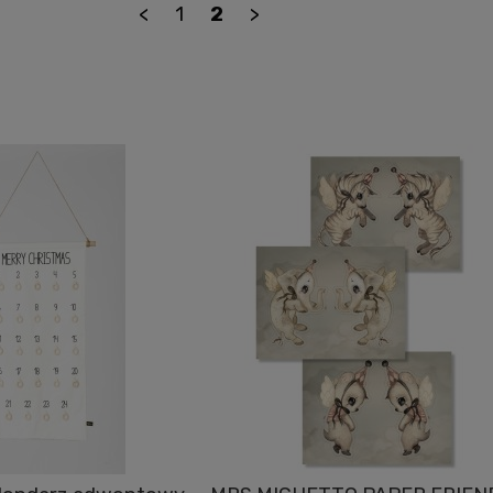
<
1
2
>