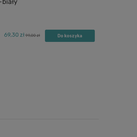
-biały
69,30 zł
99,00 zł
Do koszyka