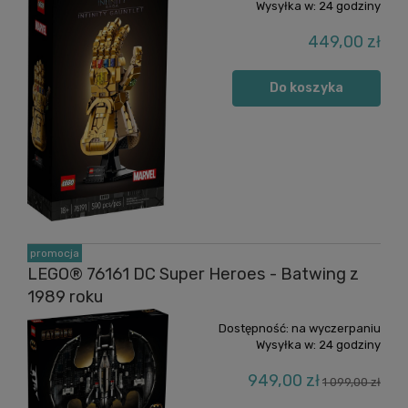
Wysyłka w:
24 godziny
449,00 zł
Do koszyka
promocja
LEGO® 76161 DC Super Heroes - Batwing z
1989 roku
Dostępność:
na wyczerpaniu
Wysyłka w:
24 godziny
949,00 zł
1 099,00 zł