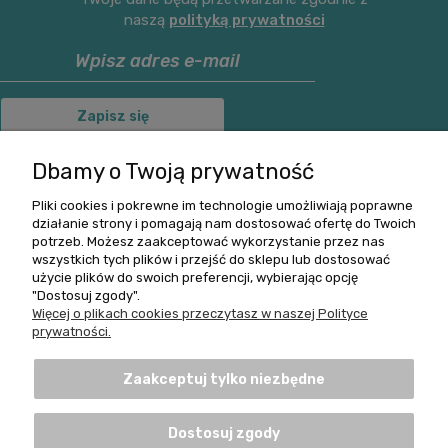
naszą
polityką prywatności
Zapisz się
Dbamy o Twoją prywatność
Pliki cookies i pokrewne im technologie umożliwiają poprawne
O nas
działanie strony i pomagają nam dostosować ofertę do Twoich
potrzeb. Możesz zaakceptować wykorzystanie przez nas
wszystkich tych plików i przejść do sklepu lub dostosować
Informacje
użycie plików do swoich preferencji, wybierając opcję
"Dostosuj zgody".
Pomoc
Więcej o plikach cookies przeczytasz w naszej Polityce
prywatności.
Zwroty i Reklamacje
Zaakceptuj tylko niezbędne
Dostosuj zgody