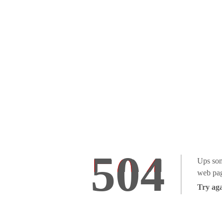
504
Ups som
web pag
Try aga