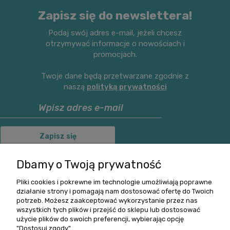
Zapisz się do newslettera!
Podaj swój adres e-mail, jeżeli chcesz
otrzymywać informacje o nowościach i
promocjach.
Twoje dane będą przetwarzane zgodnie z
naszą
polityką prywatności
Zapisz się
Dbamy o Twoją prywatność
Pliki cookies i pokrewne im technologie umożliwiają poprawne
O nas
działanie strony i pomagają nam dostosować ofertę do Twoich
potrzeb. Możesz zaakceptować wykorzystanie przez nas
wszystkich tych plików i przejść do sklepu lub dostosować
Informacje
użycie plików do swoich preferencji, wybierając opcję
"Dostosuj zgody".