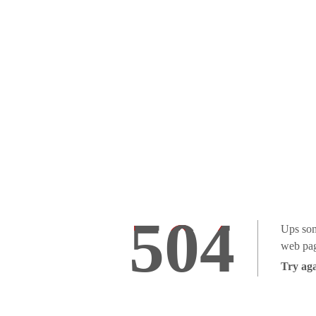
504
Ups som
web pag
Try aga