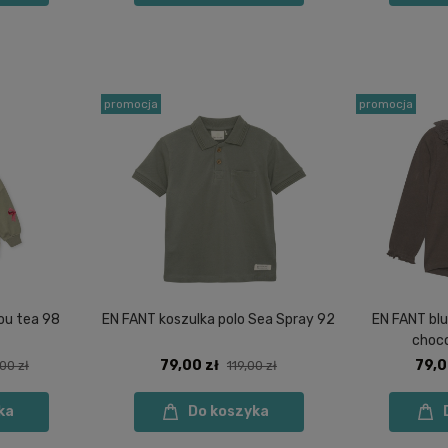
promocja
promocja
ou tea 98
EN FANT koszulka polo Sea Spray 92
EN FANT blu
choco
79,00 zł
79,0
00 zł
119,00 zł
ka
Do koszyka