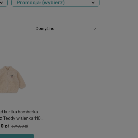
Promocja: (wybierz)
jd kurtka bomberka
z Teddy wisienka 110-
116
0 zł
379,00 zł