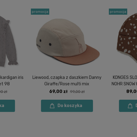
promocja
promocja
ardigan iris
Liewood, czapka z daszkiem Danny
KONGES SLO
eet 98
Giraffe/Rose multi mix
NOHR SNOW 
69,00 zł
89,0
00 zł
99,00 zł
ka
Do koszyka