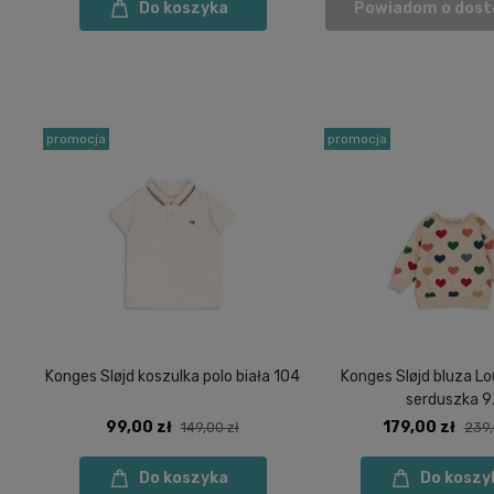
Do koszyka
Powiadom o dost
promocja
promocja
Konges Sløjd koszulka polo biała 104
Konges Sløjd bluza L
serduszka 9
99,00 zł
179,00 zł
149,00 zł
239,
Do koszyka
Do koszy