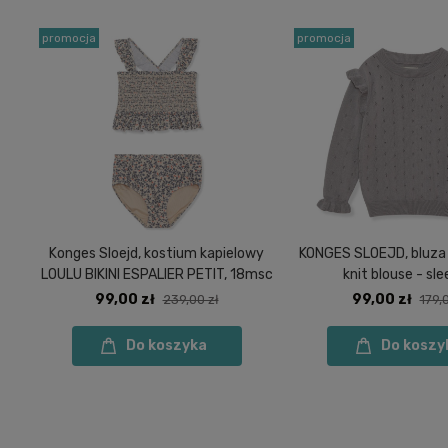
promocja
promocja
Konges Sloejd, kostium kapielowy
KONGES SLOEJD, bluza k
LOULU BIKINI ESPALIER PETIT, 18msc
knit blouse - sl
99,00 zł
99,00 zł
239,00 zł
179,
Do koszyka
Do koszy