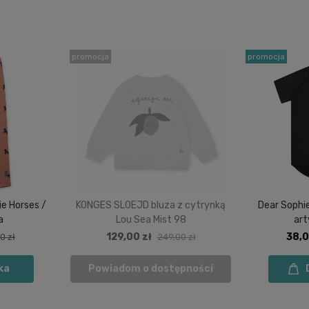
promocja
promocja
ie Horses /
KONGES SLOEJD bluza z cytrynką
Dear Sophie
a
Lou Sea Mist 98
art
129,00 zł
38,0
0 zł
249,00 zł
ka
Powiadom o dostępności