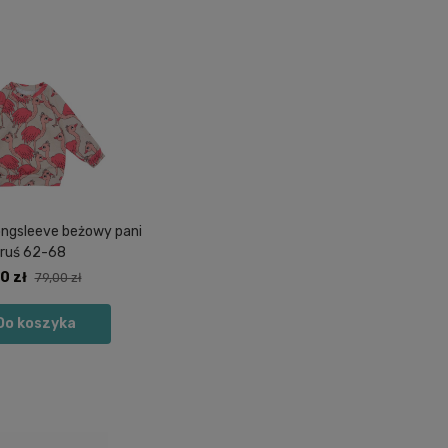
ongsleeve beżowy pani
truś 62-68
0 zł
79,00 zł
Do koszyka