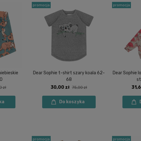
promocja
promocja
iebieskie
Dear Sophie t-shirt szary koala 62-
Dear Sophie l
80
68
s
30,00 zł
31,6
0 zł
75,00 zł
ka
Do koszyka
promocja
promocja