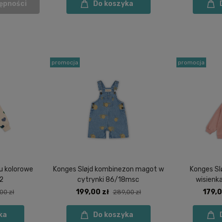
ępności
Do koszyka
promocja
promocja
ou kolorowe
Konges Sløjd kombinezon magot w
Konges Slø
2
cytrynki 86/18msc
wisienk
199,00 zł
179,0
00 zł
289,00 zł
ka
Do koszyka