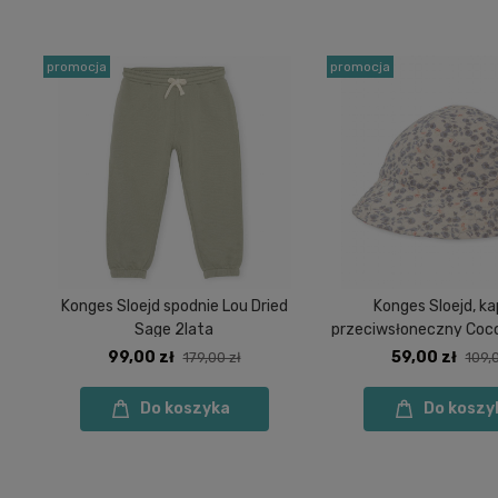
promocja
promocja
Konges Sloejd spodnie Lou Dried
Konges Sloejd, ka
Sage 2lata
przeciwsłoneczny Coco 
9msc
99,00 zł
59,00 zł
179,00 zł
109,0
Do koszyka
Do koszy