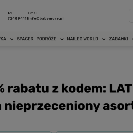
Tel.:
Email.:
724894111
info@babymore.pl
WKA
SPACER I PODRÓŻE
MAILEG WORLD
ZABAWKI