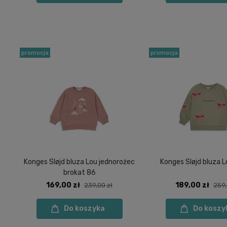
promocja
promocja
Konges Sløjd bluza Lou jednorożec
Konges Sløjd bluza L
brokat 86
169,00 zł
189,00 zł
239,00 zł
259,
Do koszyka
Do koszy