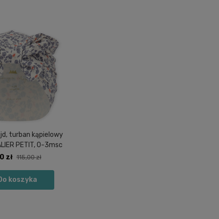
jd, turban kąpielowy
 ESPALIER PETIT, 0-3msc
0 zł
115,00 zł
Do koszyka