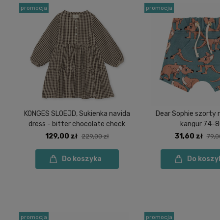
promocja
promocja
KONGES SLOEJD, Sukienka navida
Dear Sophie szorty n
dress - bitter chocolate check
kangur 74-
129,00 zł
31,60 zł
229,00 zł
79,0
Do koszyka
Do koszy
promocja
promocja