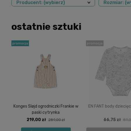
Producent: (wybierz)
Rozmiar: (w
ostatnie sztuki
promocja
promocja
Konges Sløjd ogrodniczki Frankie w
EN FANT body dziecięc
paski cytrynka
219,00 zł
66,75 zł
289,00 zł
89,0