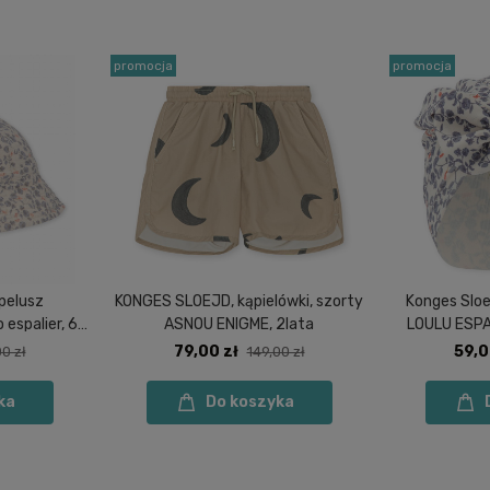
promocja
promocja
pelusz
KONGES SLOEJD, kąpielówki, szorty
Konges Sloe
espalier, 6-
ASNOU ENIGME, 2lata
LOULU
79,00 zł
59,0
0 zł
149,00 zł
ka
Do koszyka