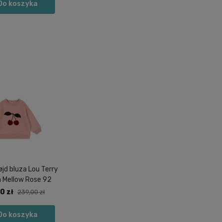
Do koszyka
jd bluza Lou Terry
a Mellow Rose 92
0 zł
239,00 zł
Do koszyka