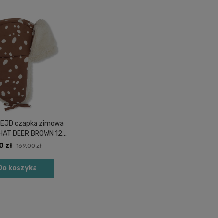
EJD czapka zimowa
HAT DEER BROWN 12-
18msc
0 zł
169,00 zł
Do koszyka