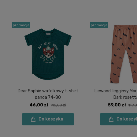
promocja
promocja
Dear Sophie wafelkowy t-shirt
Liewood, legginsy Mar
panda 74-80
Dark rosett
46,00 zł
59,00 zł
115,00 zł
119,0
Do koszyka
Do koszy