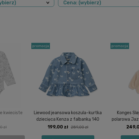
ybierz)
Cena: (wybierz)
promocja
promocja
e kwieciste
Liewood jeansowa koszula–kurtka
Konges Slø
dziecięca Kenza z falbanką 140
polarowa Jaz
199,00 zł
249,0
0 zł
289,00 zł