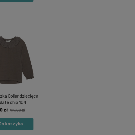
zka Collar dziecięca
late chip 104
0 zł
119,00 zł
Do koszyka