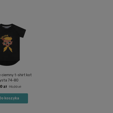
 ciemny t-shirt kot
ysta 74-80
0 zł
95,00 zł
Do koszyka