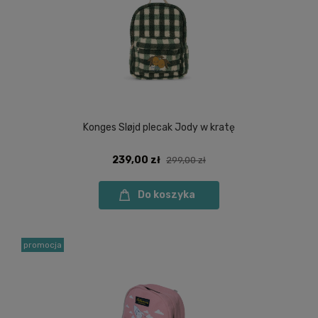
Konges Sløjd plecak Jody w kratę
239,00 zł
299,00 zł
Do koszyka
promocja