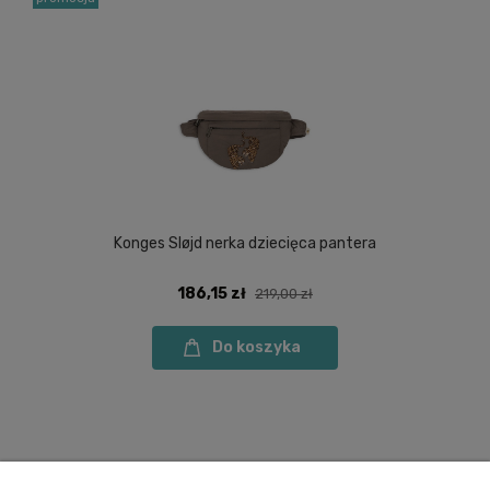
Konges Sløjd nerka dziecięca pantera
186,15 zł
219,00 zł
Do koszyka