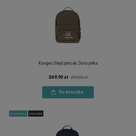
Konges Sløjd plecak Juno piłka
269,10 zł
299,00 zł
Do koszyka
promocja
nowość