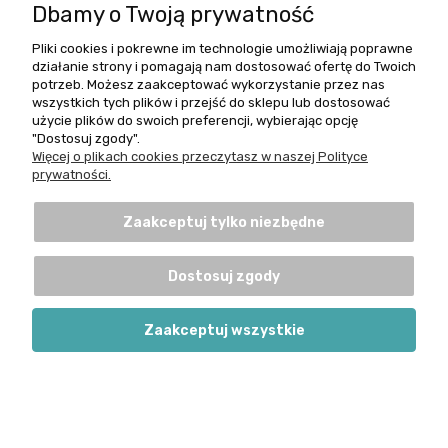
Dbamy o Twoją prywatność
Pliki cookies i pokrewne im technologie umożliwiają poprawne
działanie strony i pomagają nam dostosować ofertę do Twoich
potrzeb. Możesz zaakceptować wykorzystanie przez nas
wszystkich tych plików i przejść do sklepu lub dostosować
użycie plików do swoich preferencji, wybierając opcję
"Dostosuj zgody".
Więcej o plikach cookies przeczytasz w naszej Polityce
Konges Sløjd organizer samochodowy w cytrynki
prywatności.
239,00 zł
Zaakceptuj tylko niezbędne
Powiadom o dostępności
Dostosuj zgody
Zaakceptuj wszystkie
promocja