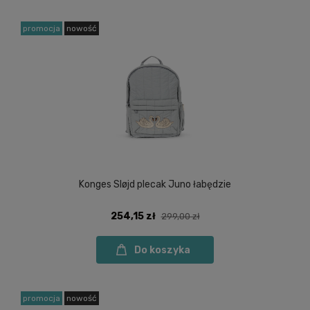
promocja
nowość
Konges Sløjd plecak Juno łabędzie
254,15 zł
299,00 zł
Do koszyka
promocja
nowość