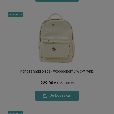
promocja
Konges Sløjd plecak wodoodporny w cytrynki
229,00 zł
279,00 zł
Do koszyka
promocja