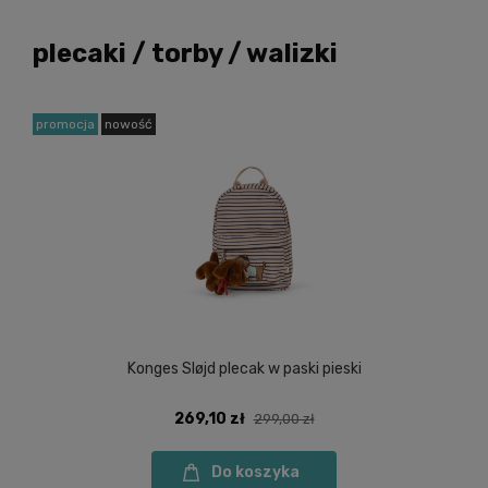
plecaki / torby / walizki
promocja
nowość
Konges Sløjd plecak w paski pieski
269,10 zł
299,00 zł
Do koszyka