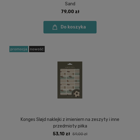
Sand
79,00 zł
Do koszyka
promocja
nowość
Konges Sløjd naklejki z imieniem na zeszyty i inne
przedmioty piłka
53,10 zł
59,00 zł