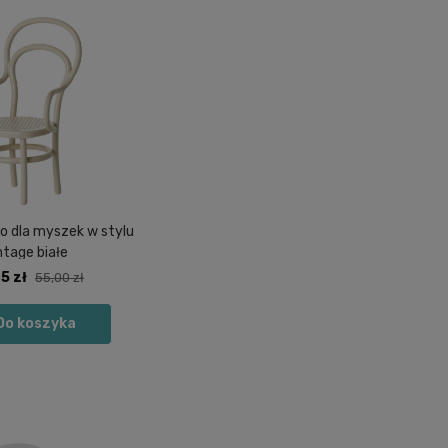
ło dla myszek w stylu
ntage białe
5 zł
55,00 zł
Do koszyka