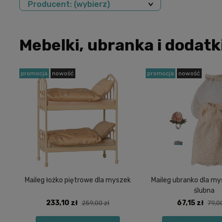
Producent: (wybierz)
Mebelki, ubranka i dodatk
promocja
nowość
promocja
nowość
Maileg łożko piętrowe dla myszek
Maileg ubranko dla mys
ślubna
233,10 zł
67,15 zł
259,00 zł
79,0