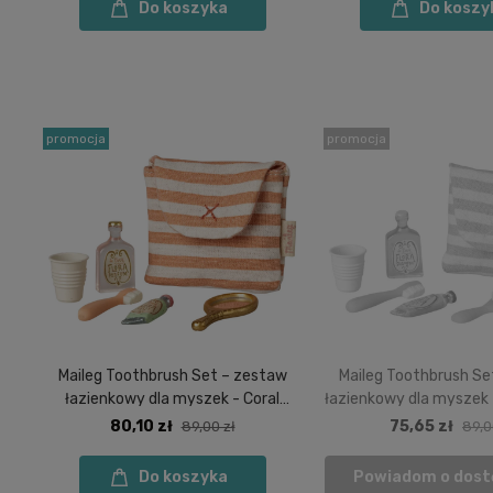
Do koszyka
Do koszy
promocja
promocja
Maileg Toothbrush Set – zestaw
Maileg Toothbrush Se
łazienkowy dla myszek - Coral
łazienkowy dla myszek 
Stripe
80,10 zł
75,65 zł
89,00 zł
89,0
Do koszyka
Powiadom o dost