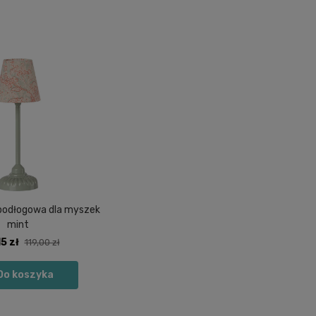
 podłogowa dla myszek
mint
5 zł
119,00 zł
Do koszyka