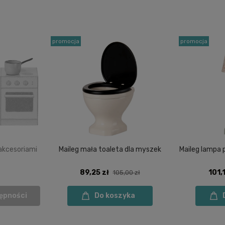
promocja
promocja
 akcesoriami
Maileg mała toaleta dla myszek
Maileg lampa
89,25 zł
101,1
105,00 zł
ępności
Do koszyka