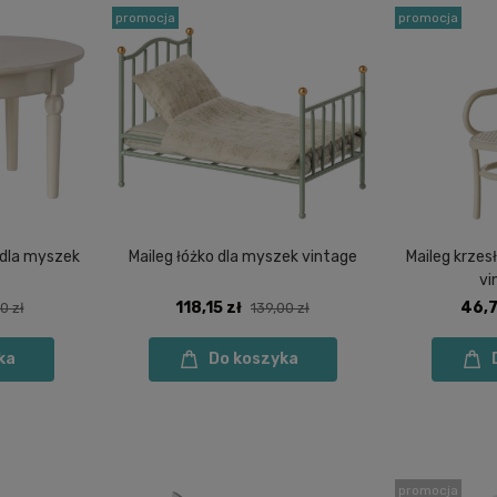
promocja
promocja
i dla myszek
Maileg łóżko dla myszek vintage
Maileg krzes
vi
118,15 zł
46,7
0 zł
139,00 zł
ka
Do koszyka
promocja