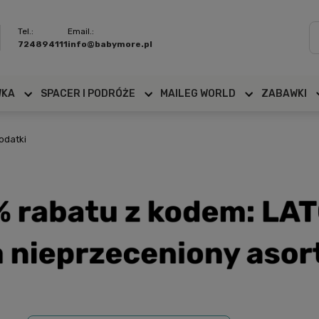
Tel.:
Email.:
724894111
info@babymore.pl
WKA
SPACER I PODRÓŻE
MAILEG WORLD
ZABAWKI
odatki