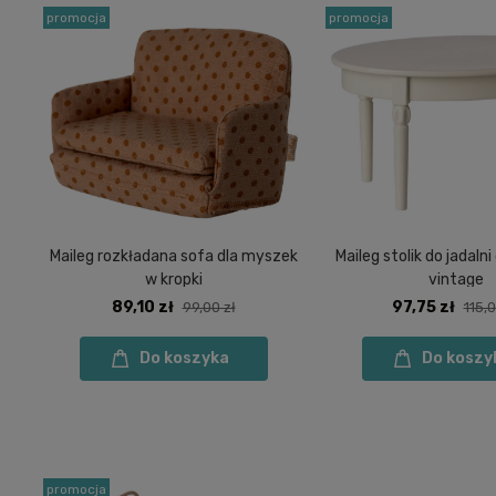
promocja
promocja
Maileg rozkładana sofa dla myszek
Maileg stolik do jadaln
w kropki
vintage
89,10 zł
97,75 zł
99,00 zł
115,0
Do koszyka
Do koszy
promocja