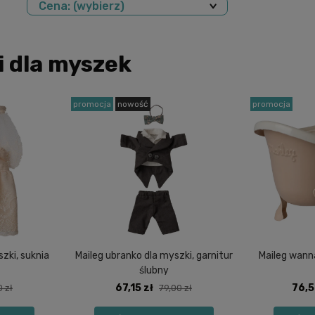
Cena: (wybierz)
i dla myszek
promocja
nowość
promocja
zki, suknia
Maileg ubranko dla myszki, garnitur
Maileg wann
ślubny
67,15 zł
76,5
0 zł
79,00 zł