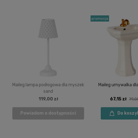
promocja
Maileg lampa podłogowa dla myszek
Maileg umywalka dl
sand
119,00 zł
67,15 zł
79,0
Powiadom o dostępności
Do koszy