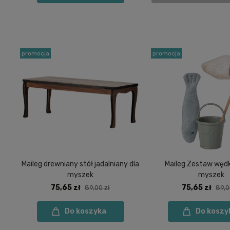
promocja
promocja
Maileg drewniany stół jadalniany dla
Maileg Zestaw wędk
myszek
myszek
75,65 zł
75,65 zł
89,00 zł
89,0
Do koszyka
Do koszy