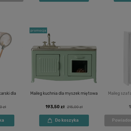
promocja
arski dla
Maileg kuchnia dla myszek miętowa
Maileg szaf
193,50 zł
1
0 zł
215,00 zł
ka
Do koszyka
Powiado