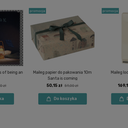
promocja
promocja
s of being an
Maileg papier do pakowania 10m
Maileg l
Santa is coming
50,15 zł
169,1
0 zł
59,00 zł
ka
Do koszyka