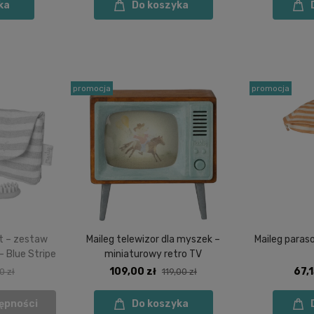
ka
Do koszyka
promocja
promocja
t – zestaw
Maileg telewizor dla myszek –
Maileg paras
- Blue Stripe
miniaturowy retro TV
109,00 zł
67,1
0 zł
119,00 zł
ępności
Do koszyka