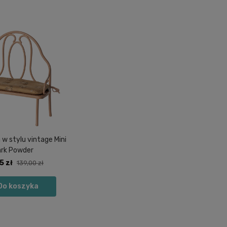
 w stylu vintage Mini
rk Powder
5 zł
139,00 zł
Do koszyka