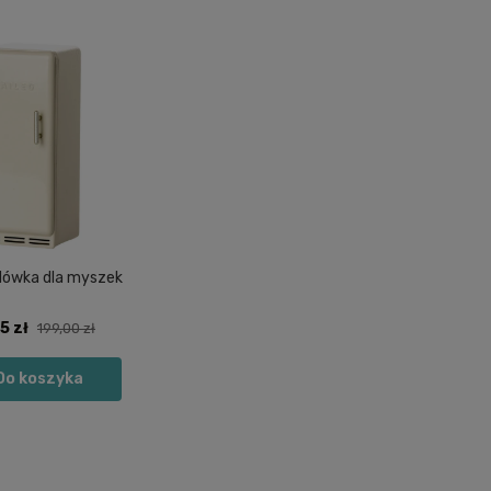
odówka dla myszek
5 zł
199,00 zł
Do koszyka