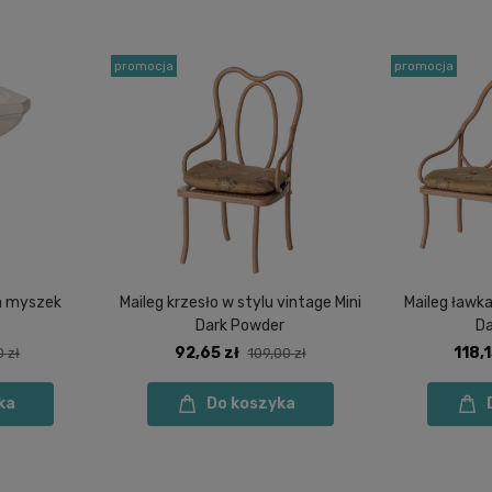
promocja
promocja
a myszek
Maileg krzesło w stylu vintage Mini
Maileg ławka
Dark Powder
Da
92,65 zł
118,1
0 zł
109,00 zł
ka
Do koszyka