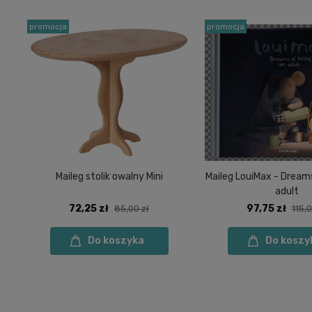
promocja
promocja
Maileg stolik owalny Mini
Maileg LouiMax - Dream
adult
72,25 zł
97,75 zł
85,00 zł
115,0
Do koszyka
Do koszy