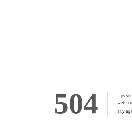
504
Ups som
web pag
Try aga