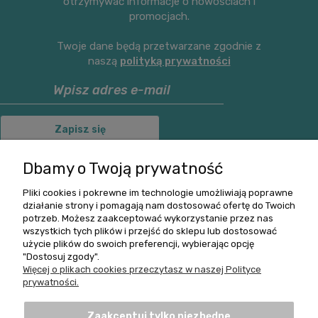
otrzymywać informacje o nowościach i
promocjach.
Twoje dane będą przetwarzane zgodnie z
naszą
polityką prywatności
Zapisz się
Dbamy o Twoją prywatność
Pliki cookies i pokrewne im technologie umożliwiają poprawne
O nas
działanie strony i pomagają nam dostosować ofertę do Twoich
potrzeb. Możesz zaakceptować wykorzystanie przez nas
wszystkich tych plików i przejść do sklepu lub dostosować
Informacje
użycie plików do swoich preferencji, wybierając opcję
"Dostosuj zgody".
Pomoc
Więcej o plikach cookies przeczytasz w naszej Polityce
prywatności.
Zwroty i Reklamacje
Zaakceptuj tylko niezbędne