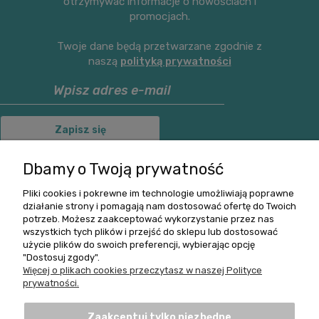
otrzymywać informacje o nowościach i
promocjach.
Twoje dane będą przetwarzane zgodnie z
naszą
polityką prywatności
Zapisz się
Dbamy o Twoją prywatność
Pliki cookies i pokrewne im technologie umożliwiają poprawne
O nas
działanie strony i pomagają nam dostosować ofertę do Twoich
potrzeb. Możesz zaakceptować wykorzystanie przez nas
wszystkich tych plików i przejść do sklepu lub dostosować
Informacje
użycie plików do swoich preferencji, wybierając opcję
"Dostosuj zgody".
Pomoc
Więcej o plikach cookies przeczytasz w naszej Polityce
prywatności.
Zwroty i Reklamacje
Zaakceptuj tylko niezbędne