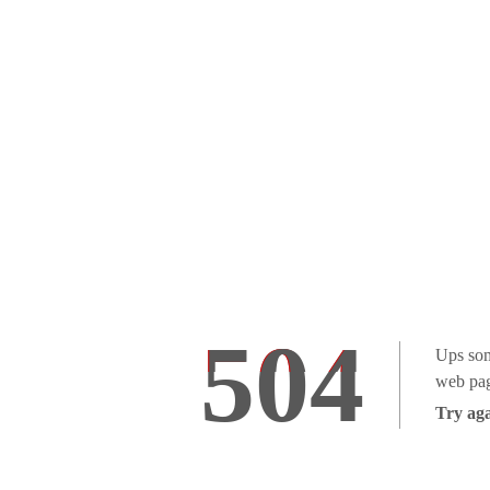
504
Ups som
web pag
Try aga