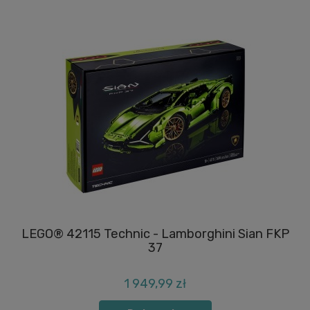
LEGO® 42115 Technic - Lamborghini Sian FKP
LE
37
1 949,99 zł